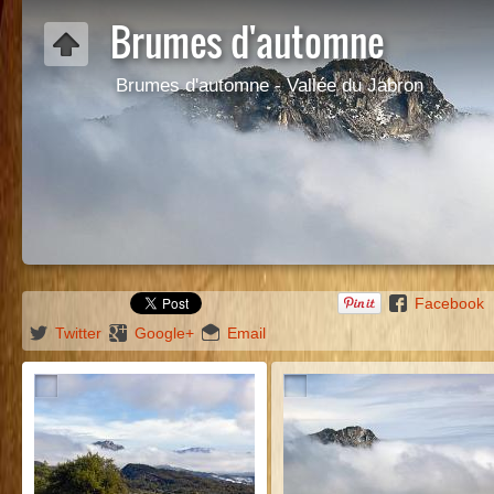
Brumes d'automne
Brumes d'automne - Vallée du Jabron
Facebook
Twitter
Google+
Email