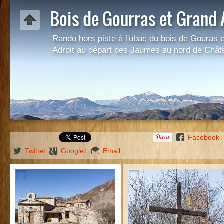
Bois de Gourras et Grand 
Rando hors piste à l'ubac du bois de Gouras et
Adroit au départ des Jaumes au nord de Châte
Facebook
Twitter
Google+
Email