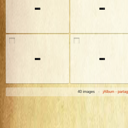
40 images ·
jAlbum - partag