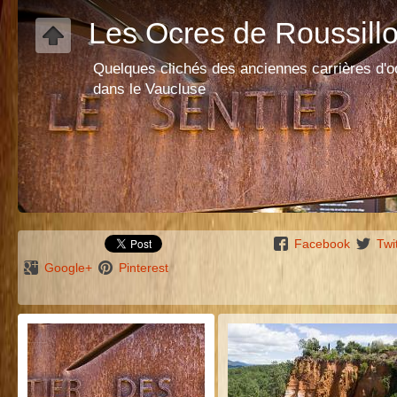
Les Ocres de Roussill
Quelques clichés des anciennes carrières d'o
dans le Vaucluse
Facebook
Twi
Google+
Pinterest