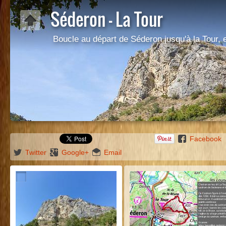
Séderon - La Tour
Boucle au départ de Séderon jusqu'à la Tour, 
Facebook
Twitter
Google+
Email