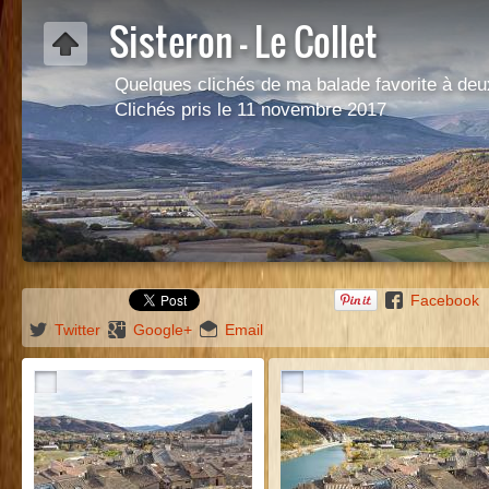
Sisteron - Le Collet
Quelques clichés de ma balade favorite à deux
Clichés pris le 11 novembre 2017
Facebook
Twitter
Google+
Email