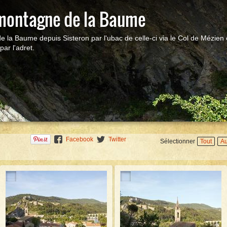
 montagne de la Baume
 la Baume depuis Sisteron par l'ubac de celle-ci via le Col de Mézien 
par l'adret.
Démarr
Facebook
Twitter
Sélectionner
Tout
A