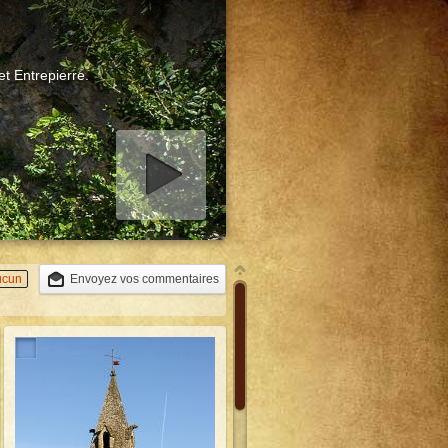
et Entrepierre.
er diaporama
ucun
Envoyez vos commentaires