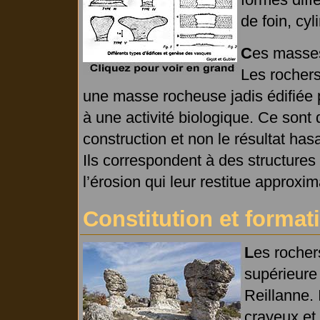
de foin, cy
C
es masses
Les rocher
une masse rocheuse jadis édifiée p
à une activité biologique. Ce sont
construction et non le résultat h
Ils correspondent à des structures
l’érosion qui leur restitue approxi
Constitution et forma
L
es rocher
supérieure 
Reillanne. 
crayeux et 