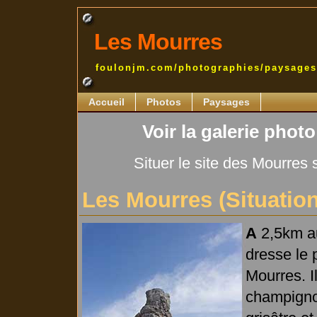
Les Mourres
foulonjm.com/photographies/paysages
Accueil
Photos
Paysages
Voir la galerie phot
Situer le site des Mourres
Les Mourres (Situation,
A
2,5km au
dresse le 
Mourres. I
champignon