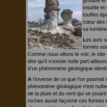
grisâtre et
insolite e
touffes ép
cœur des M
sa lumière
L
es avis s
formés son
Comme nous allons le voir, le sit
dire qu’il n’existe nulle part ailleur
d’un phénomène géologique identi
A
l'inverse de ce que l'on pourrait 
phénomène géologique n'est nulleme
de la pluie et du vent qui se jouan
roches aurait façonné ces formes