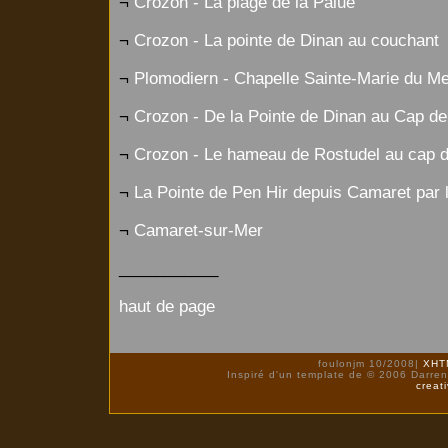
¬
Crozon - La plage de la Palue
¬
Crozon - La pointe de Dinan au couchant
¬
Plomodiern - Chapelle Sainte-Marie du 
¬
Crozon - De la Pointe de Dinan au Cap de
¬
Crozon - Le hameau de Rostudel au cap d
¬
La Pointe de Pen Hir depuis Camaret par
¬
Camaret-sur-Mer
___________
haut de page
foulonjm 10/2008|
XHTML
Inspiré d'un template de © 2006 Darre
creat