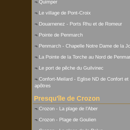
¬
Quimper
¬
Le village de Pont-Croix
¬
Douarnenez - Ports Rhu et de Romeur
¬
Pointe de Penmarch
¬
Penmarch - Chapelle Notre Dame de la Jo
¬
La Pointe de la Torche au Nord de Penma
¬
Le port de pêche du Guilvinec
¬
Confort-Meilard - Eglise ND de Confort et 
apôtres
Presqu'île de Crozon
¬
Crozon - La plage de l'Aber
¬
Crozon - Plage de Goulien