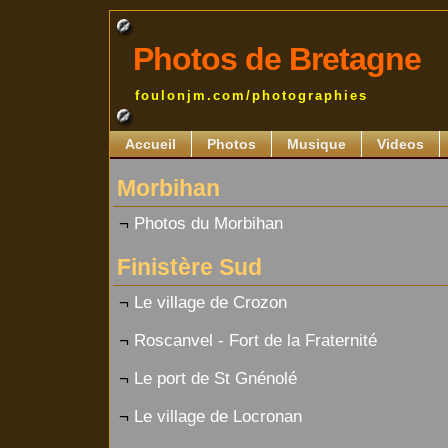
Photos de Bretagne
foulonjm.com/photographies
Accueil
Photos
Musique
Videos
Morbihan
¬
Photos du Morbihan
Finistère Sud
¬
Le village de Crozon
¬
Roscanvel - Fort de la Fraternité
¬
Le port de St Gnénolé
¬
Le village de Locronan